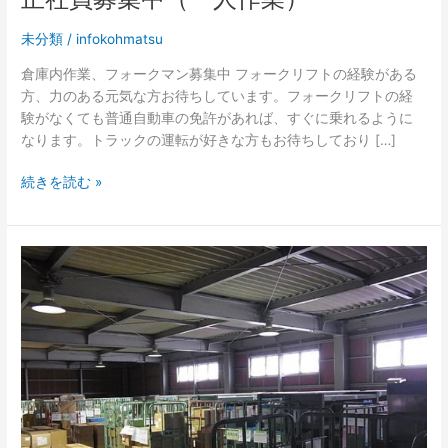
社
員
未分類
/
infokohmatsu
募
倉庫内作業、フォークマン募集中 フォークリフトの経験がある
集
方、力のある元気な方お待ちしています。フォークリフトの経
中
験がなくても普通自動車の免許があれば、すぐに乗れるように
（一
なります。トラックの運転が好きな方もお待ちしており […]
人
作
続きを読む »
業）
個
人
の
方
大
歓
迎
で
す。