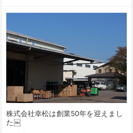
株
式
会
社
幸
松
は
創
業
50
年
を
迎
え
ま
株式会社幸松は創業50年を迎えまし
し
た
た￼
￼