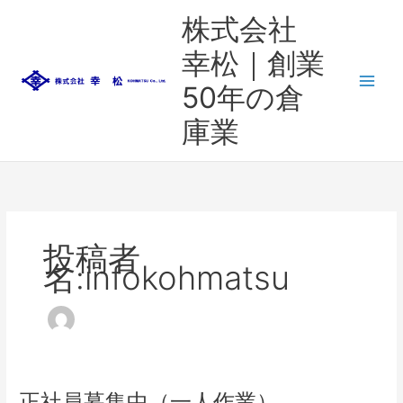
内
株式会社
容
を
幸松｜創業
ス
50年の倉
キ
ッ
庫業
プ
投稿者
名:infokohmatsu
正社員募集中（一人作業）
正