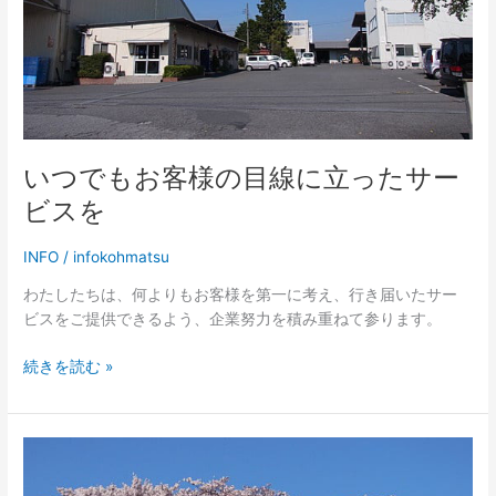
目
線
に
立
っ
た
サ
いつでもお客様の目線に立ったサー
ー
ビ
ビスを
ス
を
INFO
/
infokohmatsu
わたしたちは、何よりもお客様を第一に考え、行き届いたサー
ビスをご提供できるよう、企業努力を積み重ねて参ります。
続きを読む »
供
養