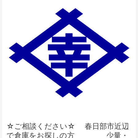
ご
相
談
く
だ
さ
い
☆
春
日
部
市
近
辺
で
倉
庫
を
☆ご相談ください☆ 春日部市近辺
お
で倉庫をお探しの方 少量・
探