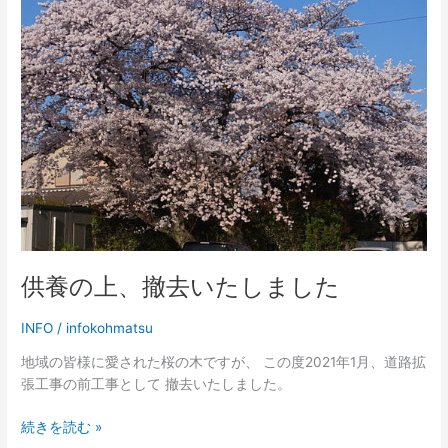
の
上、
撤
去
い
た
し
ま
し
た
供養の上、撤去いたしました
INFO
/
infokohmatsu
地域の皆様に愛された桜の木ですが、 この度2021年1月、道路拡
張工事の前工事として 撤去いたしました。
続きを読む »