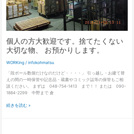
捨
て
た
く
な
い
個人の方大歓迎です。捨てたくない
大
切
大切な物、 お預かりします。
な
物、
WORKing
/
infokohmatsu
お
「段ボール数個だけなのだけど・・・・」 引っ越し・お建て替
預
えの間の一時保管や記念品・蔵書やコミック誌等の保管もご相
か
談ください。 まずは 048-754-1413 まで！！ または 090-
り
1884-2299 中野まで 倉
し
ま
続きを読む »
す。
☆