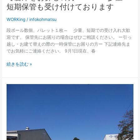
し
短期保管も受け付けております
の
方
WORKing
/
infokohmatsu
少
段ボール数個、パレット１枚～ 少量、短期での受け入れ大歓
量・
迎です。 保管先にお困りの場合はぜひご相談ください。 ー引っ
短
越し・お建て替えの際の一時保管にお困りの方ー 下記連絡先ま
期
でお気軽にご連絡ください。 9月1日現在、春
保
管
続きを読む »
も
受
け
付
い
け
つ
て
で
お
も
り
お
ま
客
す
様
の